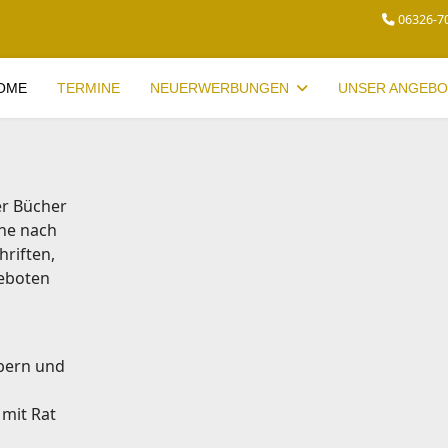
06326-7
OME
TERMINE
NEUERWERBUNGEN
UNSER ANGEBO
er Bücher
che nach
riften,
geboten
bern und
 mit Rat