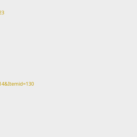
23
14&Itemid=130