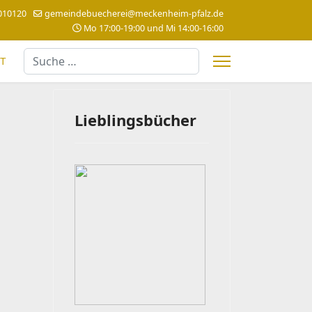
010120
gemeindebuecherei@meckenheim-pfalz.de
Mo 17:00-19:00 und Mi 14:00-16:00
Suchen
T
Lieblingsbücher